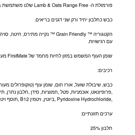
פורמולת ה- Lamb & Oats Range Free שלנו משתמשת בכבש מאוסטרליה ללא תוספת הורמונים או אנטיביוטיקה.
כבש כחלבון יחיד ורק שני דגנים בריאים.
הקטגוריה ™ Grain Friendly ™ נקייה
עם רגישויות.
שומן העוף המשמש במזון לחיות מחמד של FirstMate מעובד ללא חלבון, ומקטין את הסיכון לאלרגיות שמקורן בעוף.
רכיבים:
,Pyridoxine Hydrochloride ,ביוטין, ויטמין B12 ,תוסף ויטמין D3 ,תוסף חומצה פולית) ,גלוקוזמין הידרוכלוריד
ערכים תזונתיים:
חלבון 25%