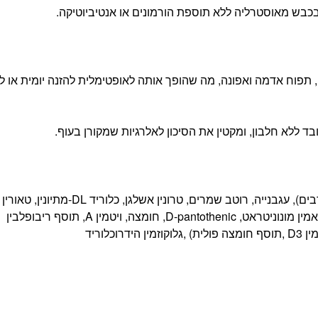
 מתירס, חיטה, סויה, תפוח אדמה ואפונה, מה שהופך אותה לאופטימלית להזנה יומית או
כבש, שיבולת שועל, אורז חום, שומן עוף (טוקופרולים מעורבים), עגבנייה, רוטב שמרים, טרונין אשלגן, כ
,פרופיונאט, אוכמניות, פטל ,חמוציות, סידן ,חלבון נתרן, תיאמין מונוניטראט, D-pantothenic, חומצה, ויטמין A, תוסף ריבופלבין