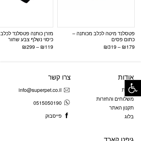
פטסלנד מיטה לכלב מכותנה –
מזרן כותנה פטסלנד לכלב 
כתום פסים
כיסוי נשלף צבע שחור
₪
299
–
₪
119
₪
319
–
₪
179
אודות
צרו קשר
פתח סרגל נגישות
אודות
info@superpet.co.il
משלוחים והחזרות
0515050190
תקנון האתר
פייסבוק
בלוג
גיפט קארד