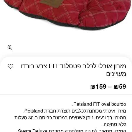
כמות מזרון אובלי לכלב פטסלנד FIT צבע בורדו מעויינים
shlist
מזרון אובלי לכלב פטסלנד FIT צבע בורדו
מעויינים
₪
159
–
₪
59
Petsland FIT oval bourdo.
מזרון איכותי מכותנה לכלבים תוצרת חברת Petsland.
המזרון רך ונעים וניתן לשטיפה במכונת כביסה ב-30 מעלות
ללא סחיטה.
המזרון מתאים למיטה מפלסטיק מסדרת Siesta Deluxe