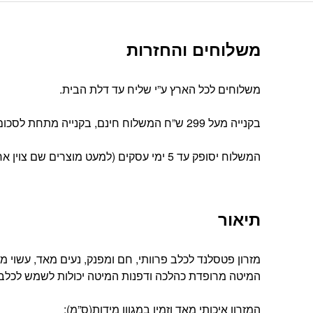
משלוחים והחזרות
משלוחים לכל הארץ ע”י שליח עד דלת הבית.
בקנייה מעל 299 ש”ח המשלוח חינם, בקנייה מתחת לסכום זה עלות המשלוח הינה 39 ש”ח
המשלוח יסופק עד 5 ימי עסקים (למעט מוצרים שם צוין אחרת).
תיאור
מזרון פטסלנד לכלב פרוותי, חם ומפנק, נעים מאד, עשוי
המיטה מרופדת כהלכה ודפנות המיטה יכולות לשמש לכלב
המזרון איכותי מאד וזמין במגוון מידות(ס”מ):