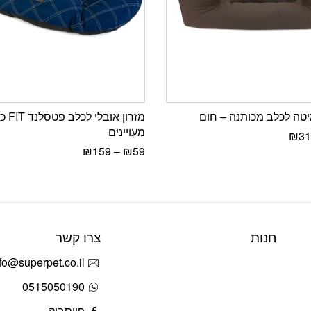
טה לכלב מכותנה – חום
מזרון אובלי
מעויינים
₪
31
₪
159
–
₪
59
חנות
צרו קשר
fo@superpet.co.il
0515050190
פייסבוק