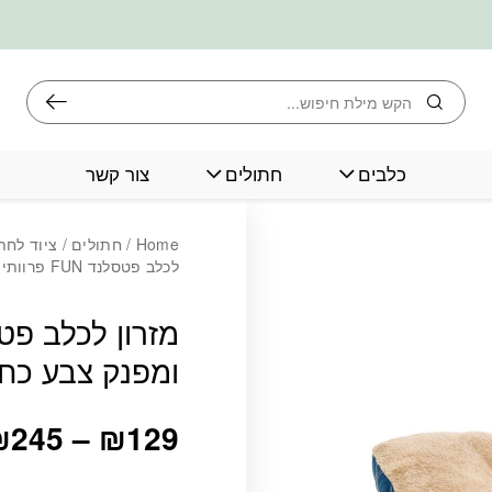
חיפוש
כלבים
חתולים
צור קשר
כמות מזרון לכלב פטסלנד FUN פרוותי 
Home
/
חתולים
/
ציוד לחת
לכלב פטסלנד FUN פרוותי ומפנק צבע כחול
ומפנק צבע כחו
₪
245
–
₪
129