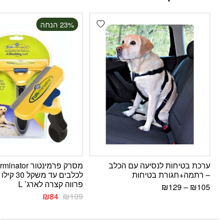
Add wishlist
‫23% הנחה
ערכת בטיחות לנסיעה עם הכלב
מסרק פרמינטור inator
– רתמה+חגורת בטיחות
לכלבים עד משקל 0
פרווה קצרה לארג’ L
₪
129
–
₪
105
₪
84
₪
109