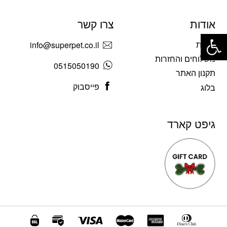
אודות
צרו קשר
פתח סרגל נגישות
אודות
info@superpet.co.il
משלוחים והחזרות
0515050190
תקנון האתר
פייסבוק
בלוג
גיפט קארד