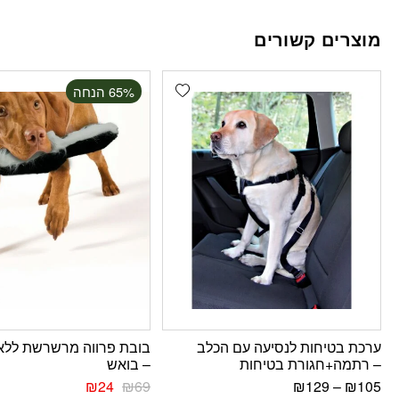
מוצרים קשורים
Add wishlist
‫65% הנחה
ערכת בטיחות לנסיעה עם הכלב
בובת פרווה מרשרשת ללא 
– רתמה+חגורת בטיחות
– בואש
₪
24
₪
69
₪
129
–
₪
105