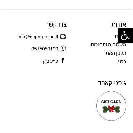
אודות
צרו קשר
פתח סרגל נגישות
אודות
info@superpet.co.il
משלוחים והחזרות
0515050190
תקנון האתר
פייסבוק
בלוג
גיפט קארד