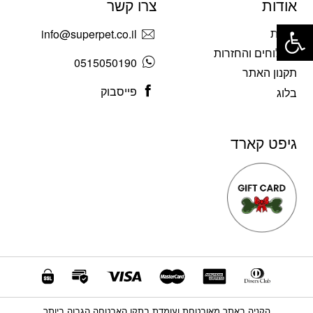
אודות
צרו קשר
פתח סרגל נגישות
אודות
info@superpet.co.il
משלוחים והחזרות
0515050190
תקנון האתר
פייסבוק
בלוג
גיפט קארד
הקניה באתר מאובטחת ועומדת בתקן האבטחה הגבוה ביותר