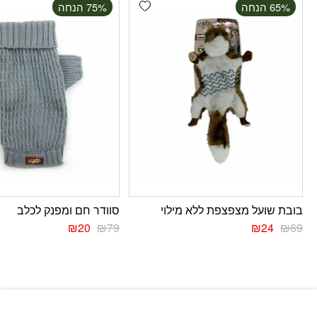
Add wishlist
‫65% הנחה
‫75% הנחה
בובת שועל מצפצפת ללא מילוי
סוודר חם ומפנק לכלב
₪
20
₪
79
₪
24
₪
69