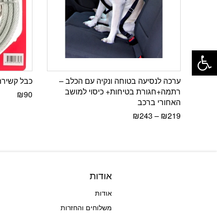
פתח סרגל נגישות
ערכה לנסיעה בטוחה ונקיה עם הכלב –
כבל קשירה ע
רתמה+חגורת בטיחות+ כיסוי למושב
₪
90
האחורי ברכב
₪
243
–
₪
219
אודות
אודות
משלוחים והחזרות