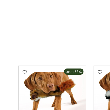
Add wishlist
Add wishlist
‫65% הנחה