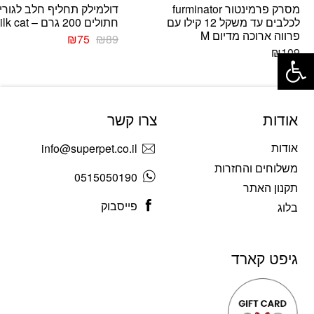
מסרק פרמינטור furminator
דולמילק תחליף חלב לגורי
לכלבים עד משקל 12 קילו עם
חתולים 200 גרם – dolmilk cat
פרווה ארוכה מדיום M
₪
75
₪
89
פתח סרגל נגישות
₪
109
אודות
צרו קשר
אודות
info@superpet.co.il
משלוחים והחזרות
0515050190
תקנון האתר
פייסבוק
בלוג
גיפט קארד