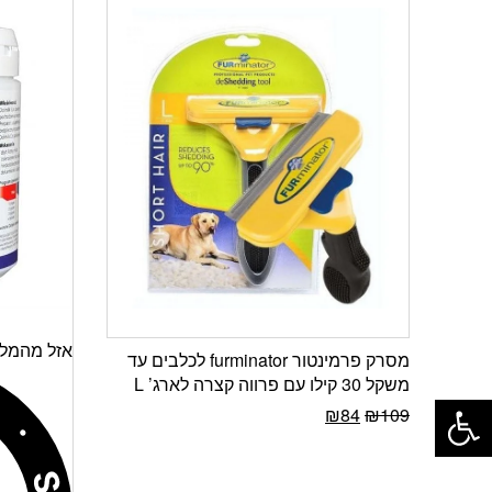
אזל מהמלא
מסרק פרמינטור furminator לכלבים עד
משקל 30 קילו עם פרווה קצרה לארג’ L
פתח סרגל נגישות
₪
84
₪
109