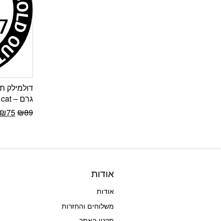
גרם – dolmilk cat
₪
75
₪
89
אודות
אודות
משלוחים והחזרות
תקנון האתר