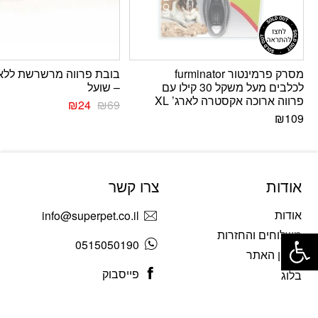
מסרק פרמינטור furminator
בובת פרווה מרשרשת ללא 
לכלבים מעל משקל 30 קילו עם
– שועל
פרווה ארוכה אקסטרה לארג’ XL
₪
24
₪
69
₪
109
אודות
צרו קשר
אודות
info@superpet.co.il
פתח סרגל נגישות
משלוחים והחזרות
0515050190
תקנון האתר
פייסבוק
בלוג