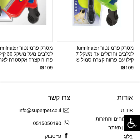
מסרק פרמינטור furminator
מסרק פרמינטור inator
לכלבים וחתולים עד משקל 7
לכלבים מעל 
קילו עם פרווה קצרה סמול S
פרווה קצרה אקסטרה לארג’ 
₪
109
₪
109
אודות
צרו קשר
אודות
info@superpet.co.il
פתח סרגל נגישות
משלוחים והחזרות
0515050190
תקנון האתר
פייסבוק
בלוג