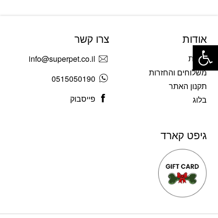
אודות
צרו קשר
פתח סרגל נגישות
אודות
info@superpet.co.il
משלוחים והחזרות
0515050190
תקנון האתר
פייסבוק
בלוג
גיפט קארד