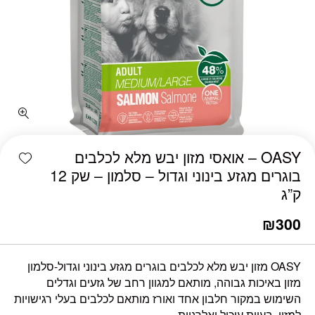
כמות OASY - אואסי מזון יבש מלא לכלבים בוגרים מגזע בינוני וגדול - סלמון - שק 12 ק"ג
shlist
OASY – אואסי מזון יבש מלא לכלבים
בוגרים מגזע בינוני וגדול – סלמון – שק 12
ק”ג
₪
300
OASY מזון יבש מלא לכלבים בוגרים מגזע בינוני וגדול-סלמון
מזון באיכות גבוהה, מותאם למגוון רחב של גזעים וגדלים
השימוש במקור חלבון אחד ואורז מותאם לכלבים בעלי רגישויות
למזון, בעיות עיכול ואלרגיות