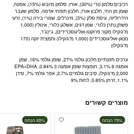
רכיבים:סלמון טרי (30%), אורז, סלמון מיובש (15%), אפונה,
שומן מן החי, חלבון אורז, חלבון תפוחי אדמה, סלמון שעבר
הידרוליזה, עיסת סלק (3%), מינרלים, שמרי בירה (1%), זרעי
פשתן,נתרן כלורי, שמן דגים, אשלגן כלורי, אינולין (1,000
מ”ג/קילו מקור פרוקטו-אוליגוסכרידים), ג’ינג’ר,
מנאן-אוליגוסכרידים (1,000 מ”ג/קילו) ותמצית יוקה (170
מ”ג/קילו)
ערכים תזונתיים:חלבון גולמי 27%, שומן גולמי 16%, שמן
אומגה 6 3.1%, חומצות שומן אומגה 3 0.84%, EPAּ+DHA
2,000 מ”ג/קילו, סיבים גולמיים 2.7%, אפר גולמי 7%, סידן
1.1%, זרחן 0.85%, לחות 9%
מוצרים קשורים
Add wishlist
‫75% הנחה
‫65% הנחה