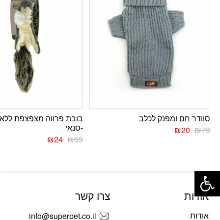
סוודר חם ומפנק לכלב
בובת פרווה מצפצפת ללא מ
-סנאי
₪
20
₪
79
₪
24
₪
69
פתח סרגל נגישות
אודות
צרו קשר
אודות
info@superpet.co.il