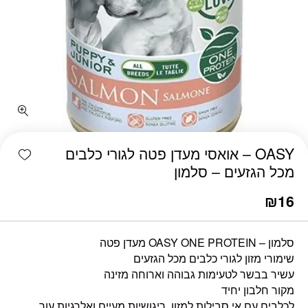
כמות OASY - אואסי מעדן פטה לגורי כלבים מכל הגזעים - סלמון
shlist
OASY – אואסי מעדן פטה לגורי כלבים
מכל הגזעים – סלמון
₪
16
סלמון – OASY ONE PROTEIN מעדן פטה
שימורי מזון לגורי כלבים מכל הגזעים
עשיר בבשר לטעימות גבוהה וארוחה מזינה
מקור חלבון יחיד
לכלבים עם אי סבילות למזון, ריגושיות מעיים ואלרגיות עור