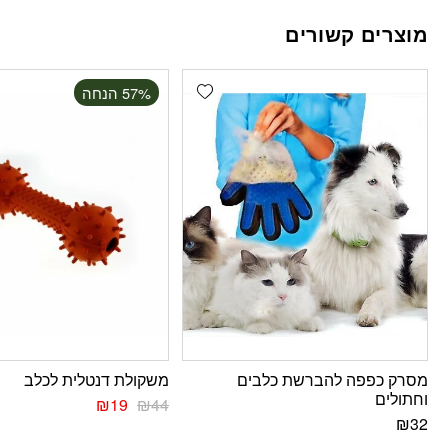
מוצרים קשורים
Add wishlist
‫57% הנחה
מסרק כפפה להברשת כלבים
משקולת דנטלית לכלב
וחתולים
₪
19
₪
44
₪
32