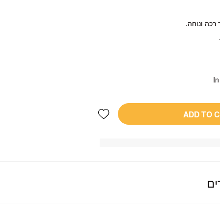
In
Add wishlist
ADD TO 
ים