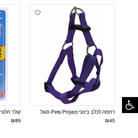
Add wishlist
פתח סרגל נגישות
רתמה לכלב בינוני Pets Project-סגול
קולר הלטי 
₪
89
₪
45