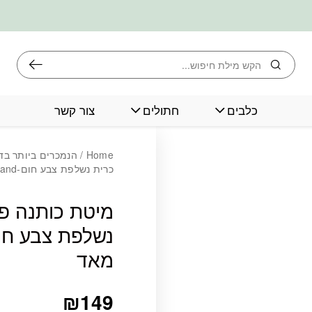
חיפוש
כלבים
חתולים
צור קשר
כמות מיטת כותנה פטסלנ
Home
/
הנמכרים ביותר בד
כרית נשלפת צבע חום-Petsland-גדול מאד
מיטת כותנה פ
מאד
₪
149