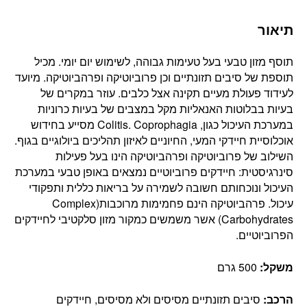
תיאור
תוסף מזון טבעי בעל טעימות גבוהה, לשימוש יום יומי. מכיל
תוספת של סיבים תזונתיים וכן פרוביוטיקה ופרהביוטיקה. מיועד
לעידוד פעולת מעיים תקינה אצל כלבים. עוזר במקרים של
בעיות בבלוטות האנאליות מקל במצבים של בעיות כרוניות
במערכת העיכול כגון, Colitis. Coprophagia מסייע בחידוש
אוכלוסיית חיידקי המעי, החיוניים לאיזון תהליכים ביולוגיים בגוף.
השילוב של פרוביוטיקה ופרהביוטיקה הינו בעל פעילות
סינרגיסטית: חיידקים פרוביוטיים נמצאים באופן טבעי במערכת
העיכול ונוכחותם חשובה לשמירה על בריאות כללית ותפקודי
עיכול. פרהביוטיקה הינם פחמימות מרוכבות(Complex
Carbohydrates) אשר משמשים כמקור מזון סלקטיבי לחיידקים
הפרוביוטיים.
משקל:
500 גרם
הרכב:
סיבים תזונתיים מסיסים ולא מסיסים, חיידקים