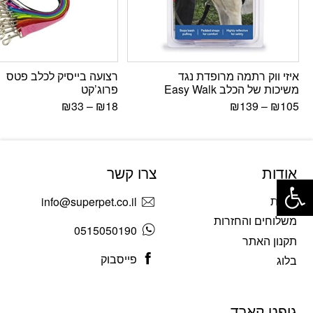
איזי ווק רתמה מרופדת נגד
רצועה בייסיק לכלב פטס
משיכות של הכלב Easy Walk
פרוג’קט
₪
33
–
₪
18
₪
139
–
₪
105
אודות
צרו קשר
פתח סרגל נגישות
אודות
info@superpet.co.il
משלוחים והחזרות
0515050190
תקנון האתר
פייסבוק
בלוג
גיפט קארד