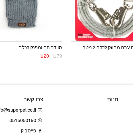
בה מחוזק לכלב 3 מטר
סוודר חם ומפנק לכלב
₪
20
₪
79
חנות
צרו קשר
fo@superpet.co.il
0515050190
פייסבוק