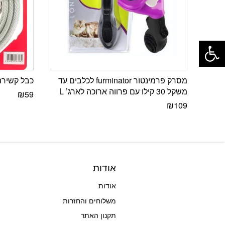
פתח סרגל נגישות
מסרק פרמינטור furminator לכלבים עד
כבל קשירה ע
משקל 30 קילו עם פרווה ארוכה לארג’ L
₪
59
₪
109
אודות
אודות
משלוחים והחזרות
תקנון האתר