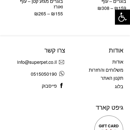
בוגרים – עוף
בוגרים מגזע קטן – עוף
פתח סרגל נגישות
ואורז
₪
308
–
₪
159
₪
265
–
₪
155
אודות
צרו קשר
אודות
info@superpet.co.il
משלוחים והחזרות
0515050190
תקנון האתר
פייסבוק
בלוג
גיפט קארד