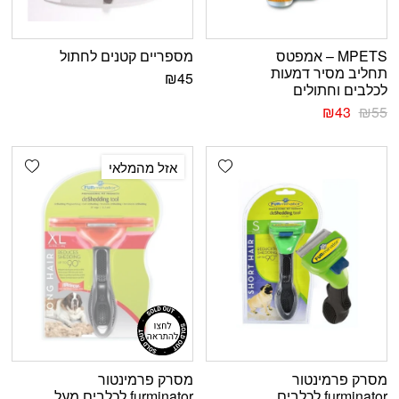
MPETS – אמפטס
מספריים קטנים לחתול
תחליב מסיר דמעות
₪
45
לכלבים וחתולים
₪
43
₪
55
shlist
Add wishlist
אזל מהמלאי
מסרק פרמינטור
מסרק פרמינטור
furminator לכלבים
furminator לכלבים מעל