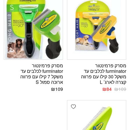
מסרק פרמינטור
מסרק פרמינטור
furminator לכלבים עד
furminator לכלבים עד
משקל 30 קילו עם פרווה
משקל 7 קילו עם פרווה
קצרה לארג’ L
ארוכה סמול S
₪
109
₪
84
₪
109
Add wishlist