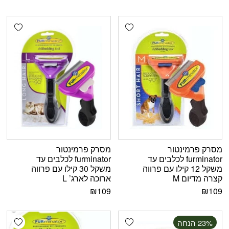
shlist
Add wishlist
מסרק פרמינטור
מסרק פרמינטור
furminator לכלבים עד
furminator לכלבים עד
משקל 12 קילו עם פרווה
משקל 30 קילו עם פרווה
קצרה מדיום M
ארוכה לארג’ L
₪
109
₪
109
shlist
Add wishlist
‫23% הנחה