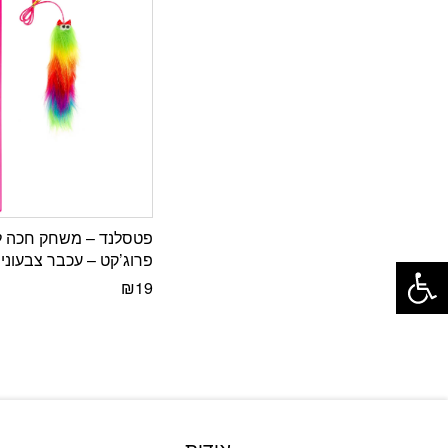
פטסלנד – משחק חכה ל
פתח סרגל נגישות
פרוג’קט – עכבר צבעוני
₪
19
אודות