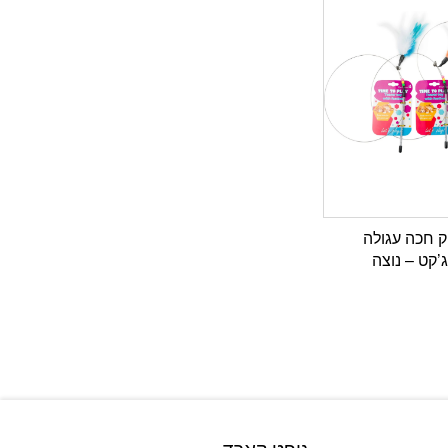
 חכה עגולה
’קט – נוצה
גיפט קארד