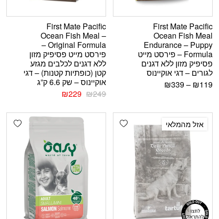
First Mate Pacific
First Mate Pacific
Ocean Fish Meal –
Ocean Fish Meal
Original Formula –
Endurance – Puppy
Formula – פירסט מייט
פירסט מייט פסיפיק מזון
פסיפיק מזון ללא דגנים
ללא דגנים לכלבים מגזע
לגורים – דגי אוקיינוס
קטן (כופתיות קטנות) – דגי
אוקיינוס – שק 6.6 ק”ג
₪
339
–
₪
119
₪
229
₪
249
shlist
Add wishlist
אזל מהמלאי