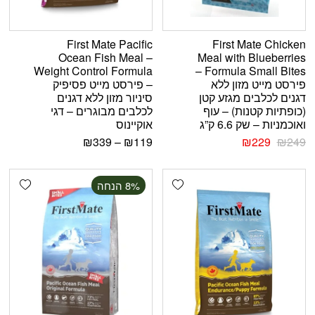
First Mate Pacific
First Mate Chicken
Ocean Fish Meal –
Meal with Blueberries
Weight Control Formula
Formula Small Bites –
פירסט מייט מזון ללא
– פירסט מייט פסיפיק
דגנים לכלבים מגזע קטן
סיניור מזון ללא דגנים
(כופתיות קטנות) – עוף
לכלבים מבוגרים – דגי
ואוכמניות – שק 6.6 ק”ג
אוקיינוס
₪
339
–
₪
119
₪
229
₪
249
shlist
Add wishlist
‫8% הנחה