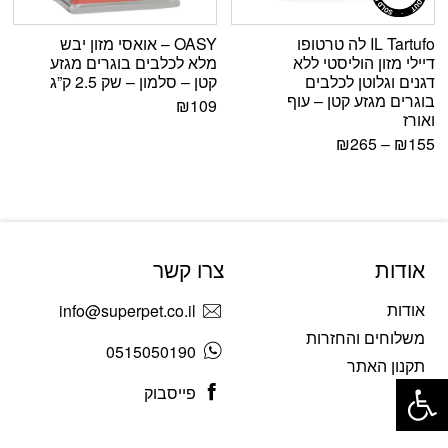
IL Tartufo לה טרטופו
OASY – אואסי מזון יבש
דיילי מזון הוליסטי ללא
מלא לכלבים בוגרים מגזע
דגנים וגלוטן לכלבים
קטן – סלמון – שק 2.5 ק”ג
בוגרים מגזע קטן – עוף
₪
109
ואורז
₪
265
–
₪
155
אודות
צרו קשר
אודות
info@superpet.co.il
משלוחים והחזרות
0515050190
תקנון האתר
פתח סרגל נגישות
פייסבוק
בלוג