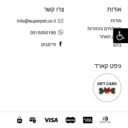
אודות
צרו קשר
אודות
info@superpet.co.il
פתח סרגל נגישות
משלוחים והחזרות
0515050190
תקנון האתר
פייסבוק
בלוג
גיפט קארד