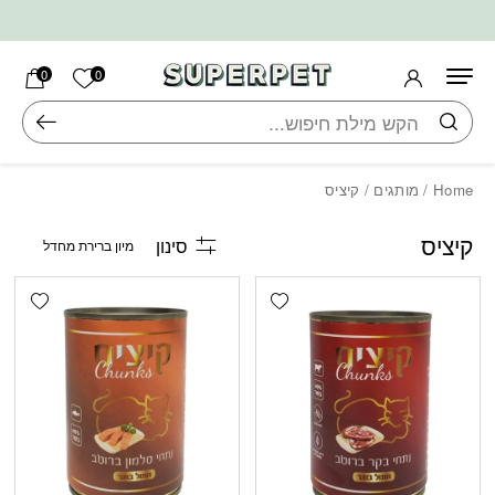
בחזרה למעלה
Skip to Content
הרשימה ש
0
0
חיפוש
Home
/
מותגים
/ קיציס
קיציס
סינון
shlist
Add wishlist