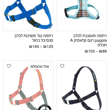
רתמה מעוצבת לכלב
רתמה נגד משיכות לכלב
puppia דגם קלאסיק A
סנסיבל כחול
תכלת
₪
165
–
₪
125
₪
103
–
₪
88
shlist
Add wishlist
אזל מהמלאי