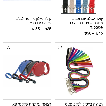
קולר לכלב עם אבזם
קולר ניילון מרופד לכלב
מתכת – פטס פרוג’קט
עם אבזם ברזל
פטסלנד
₪
55
–
₪
35
₪
50
–
₪
15
shlist
Add wishlist
רצועה בייסיק לכלב פטס
רצועה נמתחת פלקסי פאן