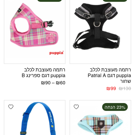
רתמה מעוצבת לכלב
רתמה מעוצבת לכלב
puppia דגם Patrial A
puppia דגם ספרינג B
שחור
₪
90
–
₪
60
₪
99
₪
130
shlist
Add wishlist
‫23% הנחה