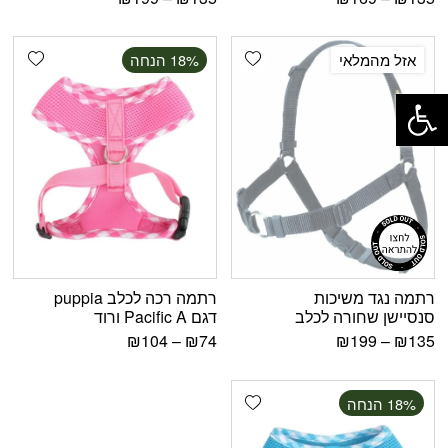
shlist
Add wishlist
אזל מהמלאי
‫18% הנחה
פתח סרגל נגישות
רתמה נגד משיכות
רתמה רכה לכלב puppia
סנסיישן שחורה לכלב
דגם Pacific A ורוד
₪
104
–
₪
74
₪
199
–
₪
135
Add wishlist
‫18% הנחה