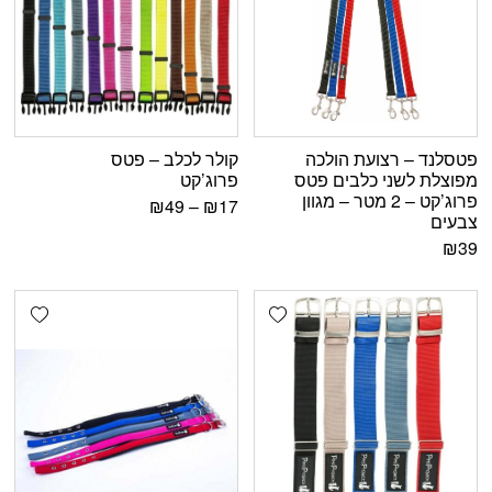
פטסלנד – רצועת הולכה
קולר לכלב – פטס
מפוצלת לשני כלבים פטס
פרוג’קט
פרוג’קט – 2 מטר – מגוון
₪
49
–
₪
17
צבעים
₪
39
shlist
Add wishlist