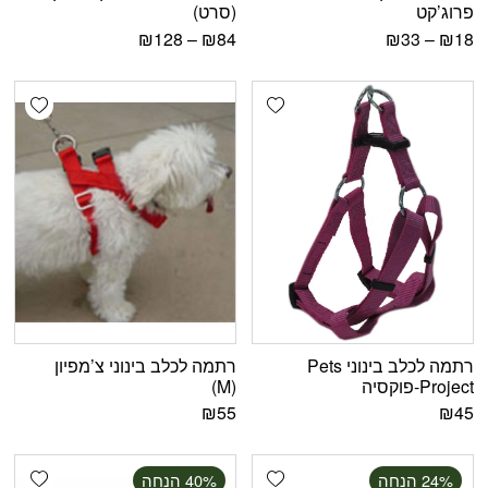
פרוג’קט
(סרט)
₪
128
–
₪
84
₪
33
–
₪
18
shlist
Add wishlist
רתמה לכלב בינוני Pets
רתמה לכלב בינוני צ’מפיון
Project-פוקסיה
(M)
₪
55
₪
45
shlist
Add wishlist
‫24% הנחה
‫40% הנחה