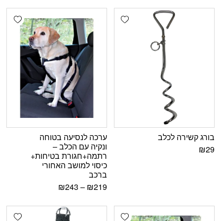
shlist
Add wishlist
בורג קשירה לכלב
ערכה לנסיעה בטוחה
ונקיה עם הכלב –
₪
29
רתמה+חגורת בטיחות+
כיסוי למושב האחורי
ברכב
₪
243
–
₪
219
shlist
Add wishlist