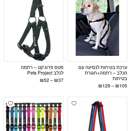
ערכת בטיחות לנסיעה עם
פטס פרוג’קט – רתמה
הכלב – רתמה+חגורת
לכלב Pets Project
בטיחות
₪
52
–
₪
37
₪
129
–
₪
105
shlist
Add wishlist