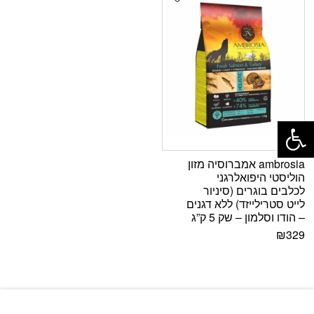
פתח סרגל נגישות
ambrosia אמברוסיה מזון
הוליסטי היפואלרגני
לכלבים בוגרים (סיניור
לייט סטרילייזד) ללא דגנים
– הודו וסלמון – שק 5 ק”ג
₪
329