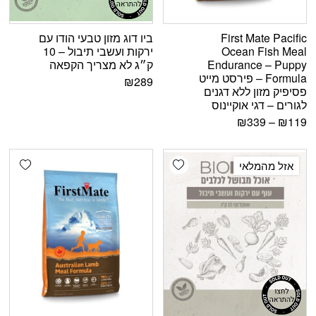
First Mate Pacific
ביו דוג מזון טבעי הודו עם
Ocean Fish Meal
ירקות ועשבי תיבול – 10
Endurance – Puppy
ק״ג לא מצריך הקפאה
Formula – פירסט מייט
₪
289
פסיפיק מזון ללא דגנים
לגורים – דגי אוקיינוס
₪
339
–
₪
119
shlist
Add wishlist
אזל מהמלאי