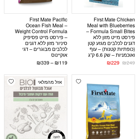
First Mate Pacific
First Mate Chicken
Ocean Fish Meal –
Meal with Blueberries
Weight Control Formula
Formula Small Bites –
פירסט מייט מזון ללא
– פירסט מייט פסיפיק
דגנים לכלבים מגזע קטן
סיניור מזון ללא דגנים
(כופתיות קטנות) – עוף
לכלבים מבוגרים – דגי
ואוכמניות – שק 6.6 ק”ג
אוקיינוס
₪
339
–
₪
119
₪
229
₪
249
shlist
Add wishlist
אזל מהמלאי