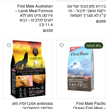
ביו דוג מזון טבעי עוף עם
First Mate Australian
ירקות ועשבי תיבול – 10
Lamb Meal Formula –
ק״ג לא מצריך הקפאה
פירסט מייט מזון ללא
דגנים לכלבים – כבש
₪
269
11.4 ק”ג
₪
339
shlist
Add wishlist
‫8% הנחה
First Mate Pacific
ambrosia אמברוסיה מזון
Ocean Fish Meal –
הוליסטי היפואלרגני