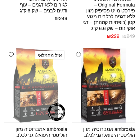
Original Formula –
לגורים ללא דגנים – עוף
פירסט מייט פסיפיק מזון
ודגים לבנים – שק 6 ק”ג
ללא דגנים לכלבים מגזע
₪
249
קטן (כופתיות קטנות) – דגי
אוקיינוס – שק 6.6 ק”ג
₪
229
₪
249
shlist
Add wishlist
אזל מהמלאי
ambrosia אמברוסיה מזון
ambrosia אמברוסיה מזון
הוליסטי היפואלרגני לכלב
הוליסטי היפואלרגני לכלב