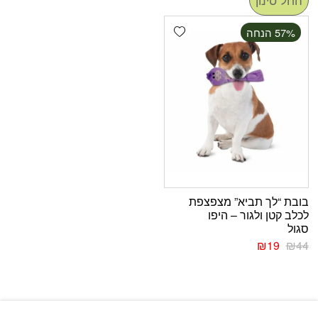
Add wishlist
‫57% הנחה
בובת “לך תביא” מצפצפת
לכלב קטן ולגור – היפו
סגול
₪
19
₪
44