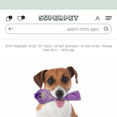
בחזרה למעלה
Skip to Content
הרשימה ש
0
0
חיפוש
Home
/
מרכז הגורים
/
צעצועים לגורים
/ בובת “לך תביא” מצפצפת לכלב
קטן ולגור – היפו סגול