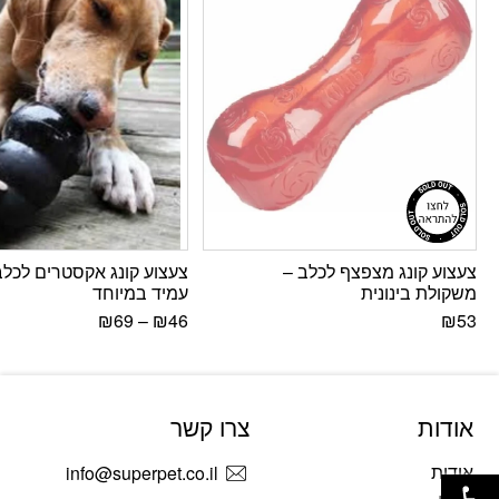
צעצוע קונג מצפצף לכלב –
צעצוע קונג אקסטרים לכלב
משקולת בינונית
עמיד במיוחד
₪
69
–
₪
46
₪
53
אודות
צרו קשר
פתח סרגל נגישות
אודות
info@superpet.co.il