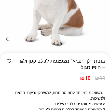
כמות בובת "לך תביא" מצפצפת לכלב קטן ולגור - היפו סגול
shlist
בובת “לך תביא” מצפצפת לכלב קטן ולגור
– היפו סגול
₪
19
₪
44
1.מעוצבת במיוחד לתפיסה נוחה, למשחקי זריקה -הבאה
ולנשיכות.
2.עשויה מחומרים בלתי רעילים.
3.מתאימה במיוחד לכלבים קטנים ולגורים.