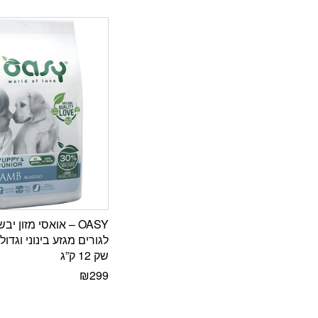
OASY – אואסי מזון י
לגורים מגזע בינוני וגדו
שק 12 ק”ג
₪
299