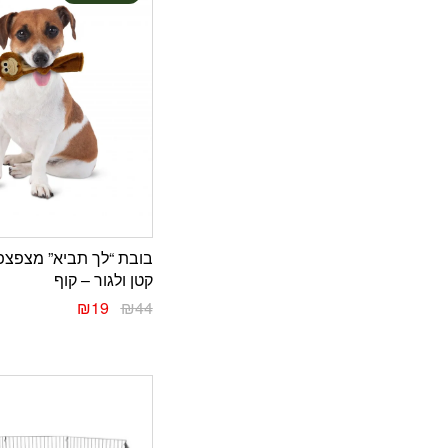
בובת “לך תביא” מצפצפ
קטן ולגור – קוף
₪
19
₪
44