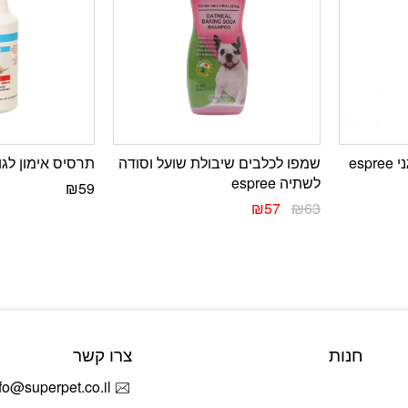
es
שמפו לכלבים שיבולת שועל וסודה
תרסיס אימון לגו
לשתיה espree
₪
59
₪
57
₪
63
חנות
צרו קשר
fo@superpet.co.il