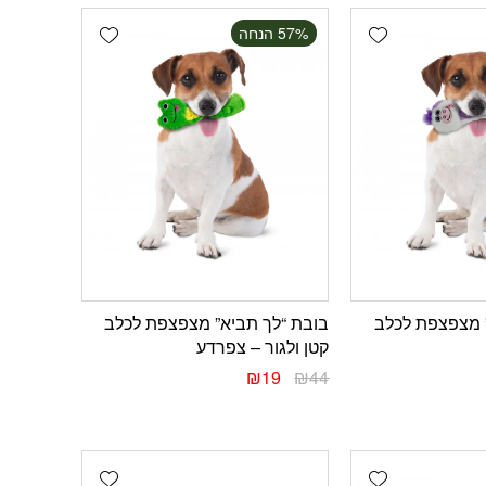
Add wishlist
Add wishlist
‫57% הנחה
 מצפצפת לכלב
בובת “לך תביא” מצפצפת לכלב
קטן ולגור – צפרדע
₪
19
₪
44
Add wishlist
Add wishlist