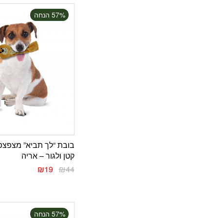
‫57% הנחה
בובת “לך תביא” מצפצפ
קטן ולגור – אריה
₪
19
₪
44
‫57% הנחה