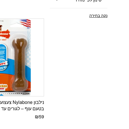
נקה בחירה
נילבון ylabone
בטעם עוף – לגורים עד 11 ק”ג
₪
59