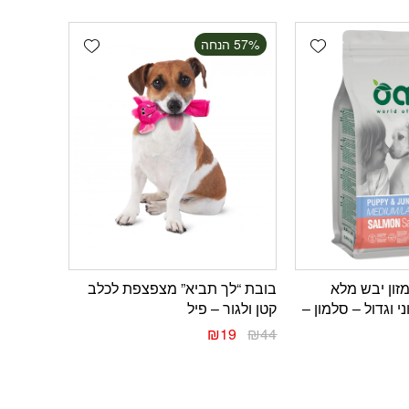
Add wishlist
Add wishlist
‫57% הנחה
י מזון יבש מלא
בובת “לך תביא” מצפצפת לכלב
ני וגדול – סלמון –
קטן ולגור – פיל
₪
19
₪
44