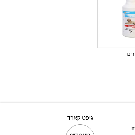
רים
גיפט קארד
in