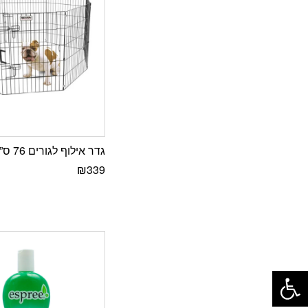
גדר אילוף לגורים 76 ס”מ
₪
339
פתח סרגל נגישות