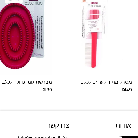
מסרק מתיר קשרים לכלב
מברשת גומי גדולה לכלב
₪
39
₪
49
אודות
צרו קשר
פתח סרגל נגישות
אודות
info@superpet.co.il