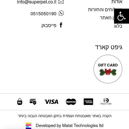
אודות
info@superpet.co.il
פתח סרגל נגישות
משלוחים והחזרות
0515050190
תקנון האתר
פייסבוק
בלוג
גיפט קארד
הקניה באתר מאובטחת ועומדת בתקן האבטחה הגבוה ביותר
Developed by Matat Technologies ltd