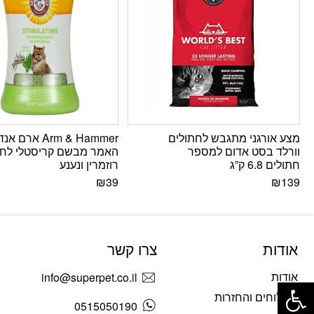
מצע אורגני מתגבש לחתולים
Arm & Hammer ארם אנד
וורלד בסט אדום למספר
האמר מבשם קריסטלי לחו
חתולים 6.8 ק”ג
רוזמרין ונענע
₪
39
₪
139
אודות
צרו קשר
פתח סרגל נגישות
אודות
info@superpet.co.il
משלוחים והחזרות
0515050190