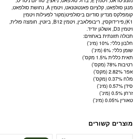
מונוניטראט, ויטמין E, ברזל סולפאט, ניאצין, סודיום ניטריט,
מנגן סולפאט, קלציום פאנטוטנאט, ויטמין A, נחושת סולפאט,
קומפלקס מנדיון סודיום ביסולפיט(מקור לפעילות ויטמין
K1),פירידוקסין, ריבופלאבין, ויטמין B12, ביוטין, חומצה פולית,
ויטמין D3, אשלגן יודיד.
תכולה תזונתית באחוזים:
חלבון כללי: 10% (מינ’)
שומן כללי: 6% (מינ’)
תאית כללית 1.5% מקס’)
רטיבות 78% (מקס’)
אפר 2.82% (מקס’)
מלח 0.37% (מקס’)
סידן 0.57% (מינ’)
זרחן 0.5% (מינ’)
טאורין 0.05% (מינ’)
מוצרים קשורים