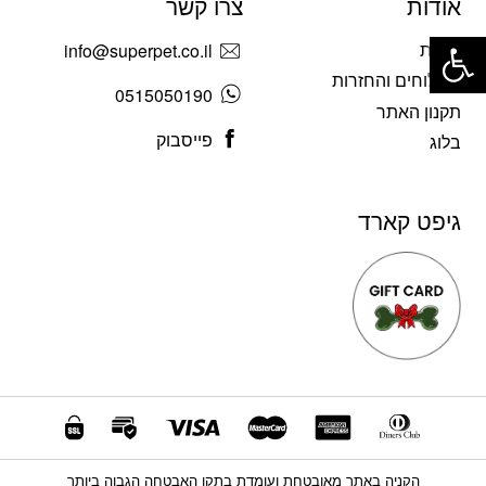
אודות
צרו קשר
פתח סרגל נגישות
אודות
info@superpet.co.il
משלוחים והחזרות
0515050190
תקנון האתר
פייסבוק
בלוג
גיפט קארד
הקניה באתר מאובטחת ועומדת בתקן האבטחה הגבוה ביותר