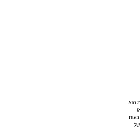
 הוא
ו
בעות
של