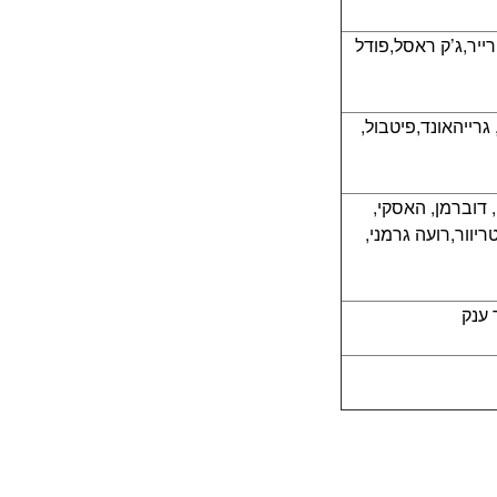
רייר,ג’ק ראסל,פודל
 גרייהאונד,פיטבול,
, דוברמן, האסקי,
ריוור,רועה גרמני,
 ענק