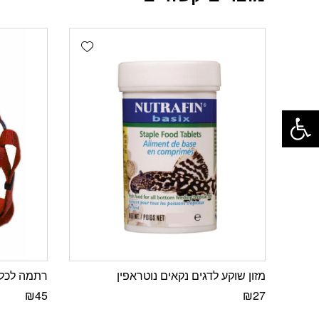
Add wishlist
פתח סרגל נגישות
מזון שוקע לדגים נקאים נוטראפין
רתמה לכלב בינוני ct
₪
45
₪
27