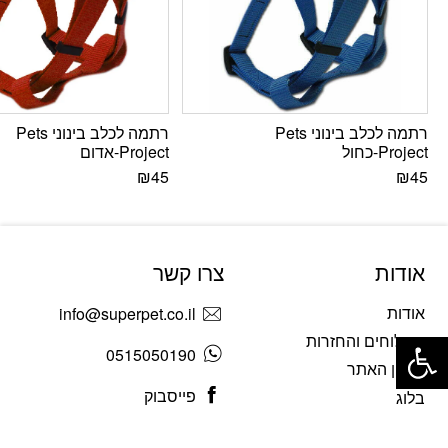
רתמה לכלב בינוני Pets
רתמה לכלב בינוני Pets
Project-כחול
Project-אדום
₪
45
₪
45
אודות
צרו קשר
אודות
info@superpet.co.il
פתח סרגל נגישות
משלוחים והחזרות
0515050190
תקנון האתר
פייסבוק
בלוג