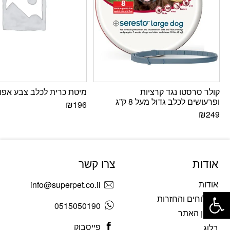
קולר סרסטו נגד קרציות
מיטת כרית לכלב צבע אפור
ופרעושים לכלב גדול מעל 8 ק”ג
₪
196
₪
249
אודות
צרו קשר
אודות
info@superpet.co.il
פתח סרגל נגישות
משלוחים והחזרות
0515050190
תקנון האתר
פייסבוק
בלוג