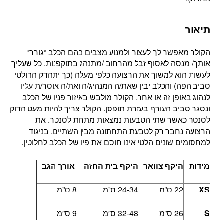
תיאור
הקולר מאפשר לך לעצור ולמנוע מצבים בהם הכלב “גורר”
אותך/ מנסה לאסוף זבל מהרחוב /מתנהג בתוקפנות. כל שעליך
לעשות הוא למשוך את הרצועה כלפי מעלה (כך יתהדק ההולטי
סביב הפה) והכלב יבין שאת/ה המנהיג/ה ואת/ה אוסר/ת עליו
לנהוג באופן זה או אחר. הקולר מולבש באיזור פניו של הכלב
ונסגר סביב העורף בעזרת תופסן. הקולר צריך להיות מעט הדוק
לסנטר כאשר שתי הטבעות נמצאות מתחת לסנטר. את
הרצועה נחבר רק לטבעת התחתונה מבין השתיים. בניגוד
למחסומים שונים הלטי אינו חוסם את פיו של הכלב לחלוטין.
מידות
היקף צוואר
היקף בית החזה
אורך הגב
XS
22 ס”מ
24-34 ס”מ
8 ס”מ
S
26 ס”מ
32-48 ס”מ
9 ס”מ