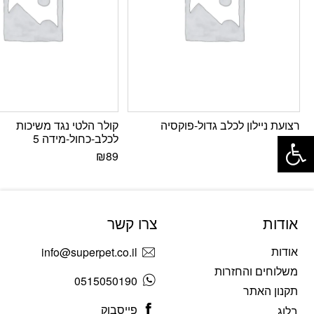
רצועת ניילון לכלב גדול-פוקסיה
קולר הלטי נגד משיכות
פתח סרגל נגישות
לכלב-כחול-מידה 5
₪
33
₪
89
אודות
צרו קשר
אודות
info@superpet.co.il
משלוחים והחזרות
0515050190
תקנון האתר
פייסבוק
בלוג