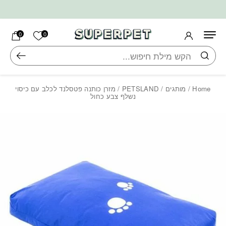
בחזרה למעלה
Skip to Content
הרשימה ש
0
0
חיפוש
Home
/
מותגים
/
PETSLAND
/ מזרן כותנה פטסלנד לכלב עם כיסוי
נשלף צבע כחול