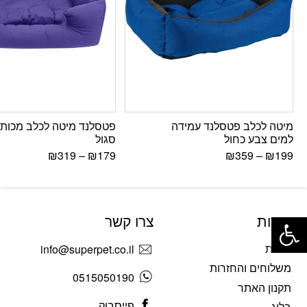
מיטה לכלב פטסלנד עמידה
פטסלנד מיטה לכלב מכותנ
למים צבע כחול
סגול
₪
319
–
₪
179
₪
359
–
₪
199
פתח סרגל נגישות
אודות
צרו קשר
אודות
info@superpet.co.il
משלוחים והחזרות
0515050190
תקנון האתר
פייסבוק
בלוג