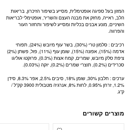
המזון בעל ספיגה אופטימלית, מסייע בשיפור הזיכרון, בריאות
הלב, ראייה, מחזק את מבנה העצם והשריר, אופטימלי לבריאות
השיניים, מונע אבנים בכליות ומסייע לשיפור ותחזור העור
והפרווה.
רכיבים : סלמון טרי (30%), בשר עוף מיובש (24%), תפוחי
אדמה (15%), אפונה (15%), שומן עוף (11%), פול, פשתן (2%)
ציפת סלק מיובש, שמרים, קמח אצות (0.3%), פרוקטו אוליגו
סכרידים (0.2%), תוצרי שמרים (0.2%), יוקה (0.03%).
ערכים : חלבון 30%, שומן 18%, סיבים 2.5%, אפר 8.3%, סידן
1.2%, זרחן 0.95%, לחות 8%, אנרגיה מטבולית 3900 קק”ל /
ק”ג.
מוצרים קשורים
Add wishlist