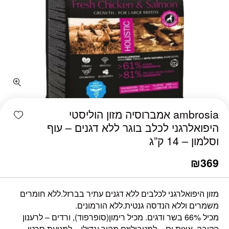
כמות ambrosia אמברוסיה מזון הוליסטי היפואלרגני לכלב בוגר ללא דגנים - עוף וסלמון - 14 ק"ג
shlist
ambrosia אמברוסיה מזון הוליסטי
היפואלרגני לכלב בוגר ללא דגנים – עוף
וסלמון – 14 ק”ג
₪
369
מזון היפואלרגני לכלבים ללא דגנים עתיר בברזל.ללא חומרים
משמרים וללא הנדסה גנטית.ללא הורמונים.
מכיל 66% בשר ודגים. מכיל רימון(סופרפוד), ורדים – לרענון
הקיבה, אצות ים – למטבוליזם מהיר וגדילן – למניעת סרטן.