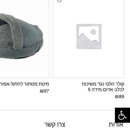
קולר הלטי נגד משיכות
מיטת מסתור לחתול-אפור
לכלב-אדום-מידה 5
₪
97
₪
89
פתח סרגל נגישות
אודות
צרו קשר