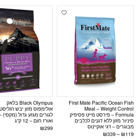
Add wishlist
First Mate Pacific Ocean Fish
Black Olympus בלאק
Meal – Weight Control
אולימפוס מזון יבש הוליסטי
Formula – פירסט מייט פסיפיק
לגורים מגזע גדול (מקסי) –
סיניור מזון ללא דגנים לכלבים
ואורז חום – 12 ק”ג
מבוגרים – דגי אוקיינוס
₪
299
₪
339
–
₪
119
פתח סרגל נגישות