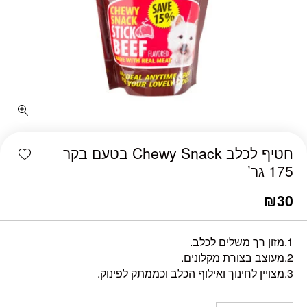
כמות חטיף לכלב Chewy Snack בטעם בקר 175 גר'
shlist
חטיף לכלב Chewy Snack בטעם בקר
175 גר’
₪
30
1.מזון רך משלים לכלב.
2.מעוצב בצורת מקלונים.
3.מצויין לחינוך ואילוף הכלב וכממתק לפינוק.