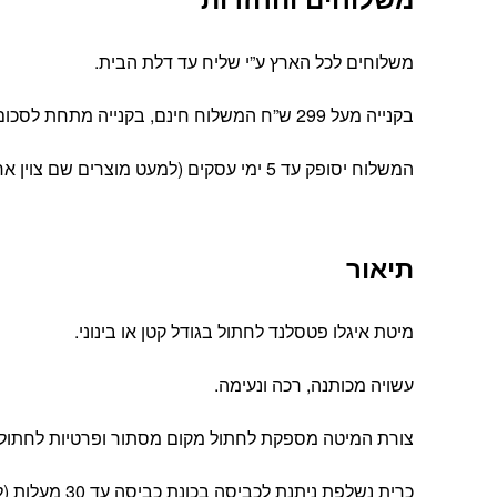
משלוחים לכל הארץ ע”י שליח עד דלת הבית.
בקנייה מעל 299 ש”ח המשלוח חינם, בקנייה מתחת לסכום זה עלות המשלוח הינה 39 ש”ח
המשלוח יסופק עד 5 ימי עסקים (למעט מוצרים שם צוין אחרת).
תיאור
מיטת איגלו פטסלנד לחתול בגודל קטן או בינוני.
עשויה מכותנה, רכה ונעימה.
צורת המיטה מספקת לחתול מקום מסתור ופרטיות לחתול.
כרית נשלפת ניתנת לכביסה בכונת כביסה עד 30 מעלות (ללא סחיטה).