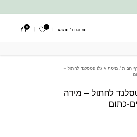
0
0
הרשימה שלי
התחברות
/
הרשמה
תול - מידה M - מגוון צבעים-כתום
ף הבית
/ מיטת איגלו פטסלנד לחתול –
סלנד לחתול – מידה