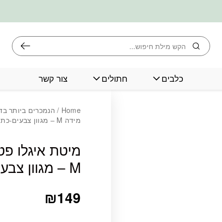
חיפוש
כלבים
חתולים
צור קשר
כמות מיטת איגלו פטסלנד לח
Home
/
הנמכרים ביותר בד
מידה M – מגוון צבעים-כתום
מיטת איגלו פט
M – מגוון צבעים-כתום
₪
149