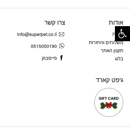
אודות
צרו קשר
פתח סרגל נגישות
אודות
info@superpet.co.il
משלוחים והחזרות
0515050190
תקנון האתר
פייסבוק
בלוג
גיפט קארד