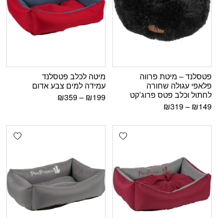
פטסלנד – מיטת פרווה
מיטה לכלב פטסלנד
פלאפי עגולה שחורה
עמידה למים צבע אדום
לחתול וכלב פטס פרוג’קט
₪
359
–
₪
199
₪
319
–
₪
149
shlist
Add wishlist