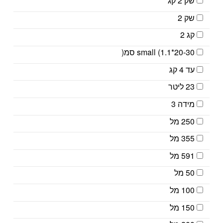
שק 2 קג
שק 2
קג 2
small (1.1*20-30 סמ(
עד 4 קג
23 ליטר
מידה 3
250 מל
355 מל
591 מל
50 מל
100 מל
150 מל