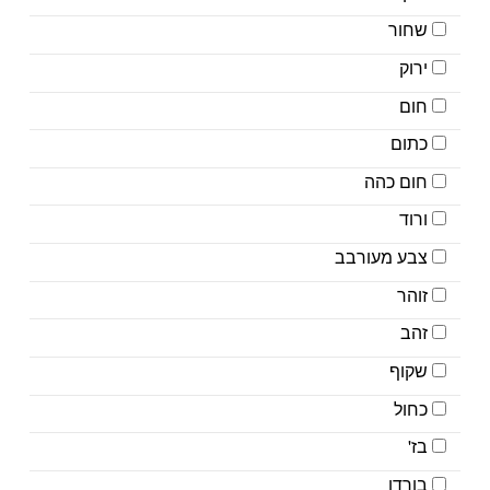
שחור
ירוק
חום
כתום
חום כהה
ורוד
צבע מעורבב
זוהר
זהב
שקוף
כחול
בז'
בורדו