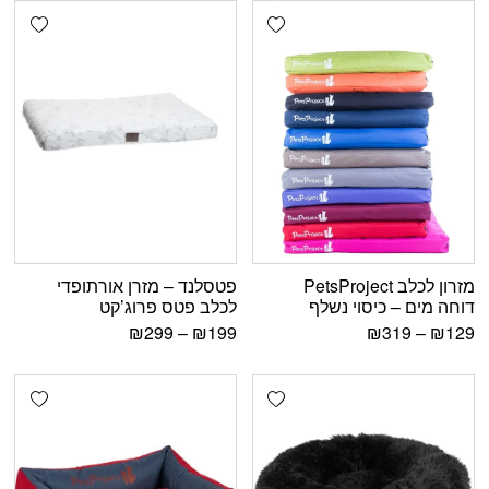
shlist
Add wishlist
מזרון לכלב PetsProject
פטסלנד – מזרן אורתופדי
דוחה מים – כיסוי נשלף
לכלב פטס פרוג’קט
₪
299
–
₪
199
₪
319
–
₪
129
shlist
Add wishlist