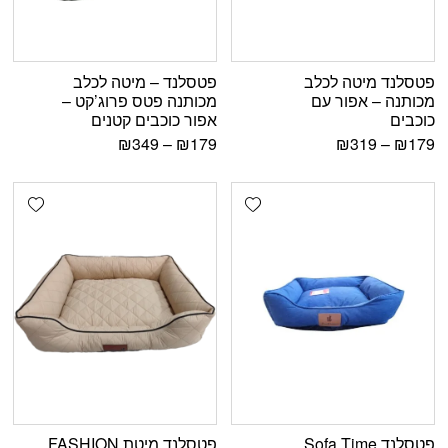
פטסלנד מיטה לכלב
פטסלנד – מיטה לכלב
מכותנה – אפור עם
מכותנה פטס פרוג’קט –
כוכבים
אפור כוכבים קטנים
₪
349
–
₪
179
₪
319
–
₪
179
shlist
Add wishlist
פטסלנד Sofa Time
פטסלנד מיטת FASHION