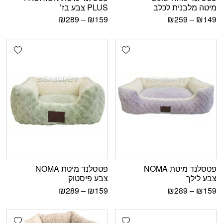
מיטה מלבנית לכלב
PLUS צבע בז’
₪
289
–
₪
159
₪
259
–
₪
149
shlist
Add wishlist
פטסלנד מיטת NOMA
פטסלנד מיטת NOMA
צבע לילך
צבע פיסטוק
₪
289
–
₪
159
₪
289
–
₪
159
shlist
Add wishlist