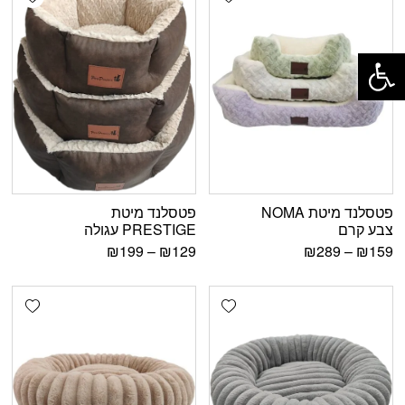
פתח סרגל נגישות
פטסלנד מיטת NOMA
פטסלנד מיטת
צבע קרם
PRESTIGE עגולה
₪
199
–
₪
129
₪
289
–
₪
159
shlist
Add wishlist