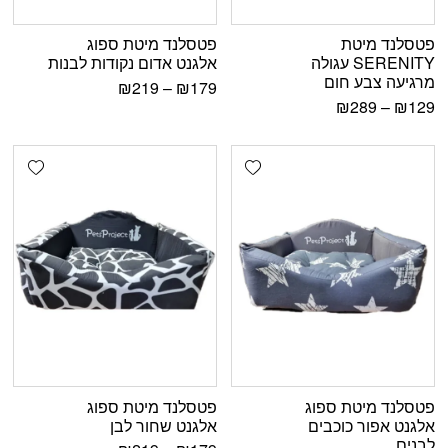
פטסלנד מיטת
פטסלנד מיטת ספוג
SERENITY עגולה
אלגנט אדום נקודות לבנות
מרגיעה צבע חום
₪
219
–
₪
179
₪
289
–
₪
129
shlist
Add wishlist
פטסלנד מיטת ספוג
פטסלנד מיטת ספוג
אלגנט אפור כוכבים
אלגנט שחור לבן
לבנים