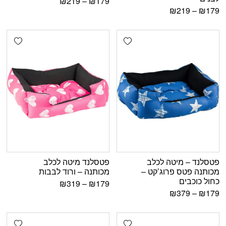
₪
219
–
₪
179
₪
219
–
₪
179
shlist
Add wishlist
פטסלנד – מיטה לכלב
פטסלנד מיטה לכלב
מכותנה פטס פרוג’קט –
מכותנה – ורוד לבבות
כחול כוכבים
₪
319
–
₪
179
₪
379
–
₪
179
shlist
Add wishlist