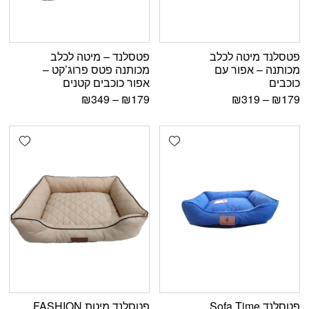
פטסלנד מיטה לכלב
פטסלנד – מיטה לכלב
מכותנה – אפור עם
מכותנה פטס פרוג’קט –
כוכבים
אפור כוכבים קטנים
₪
349
–
₪
179
₪
319
–
₪
179
shlist
Add wishlist
פטסלנד Sofa Time
פטסלנד מיטת FASHION