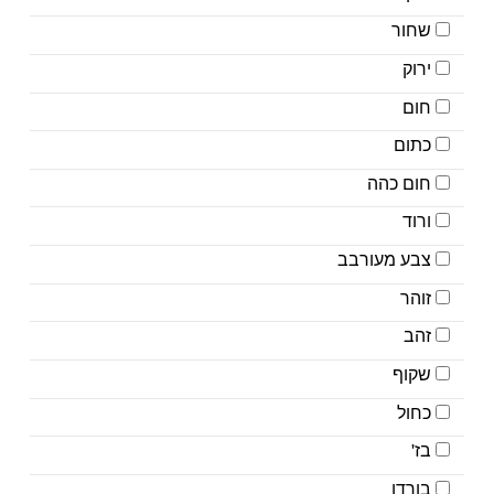
שחור
ירוק
חום
כתום
חום כהה
ורוד
צבע מעורבב
זוהר
זהב
שקוף
כחול
בז'
בורדו