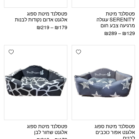
פטסלנד מיטת
פטסלנד מיטת ספוג
SERENITY עגולה
אלגנט אדום נקודות לבנות
מרגיעה צבע חום
₪
219
–
₪
179
₪
289
–
₪
129
shlist
Add wishlist
פטסלנד מיטת ספוג
פטסלנד מיטת ספוג
אלגנט אפור כוכבים
אלגנט שחור לבן
לבנים