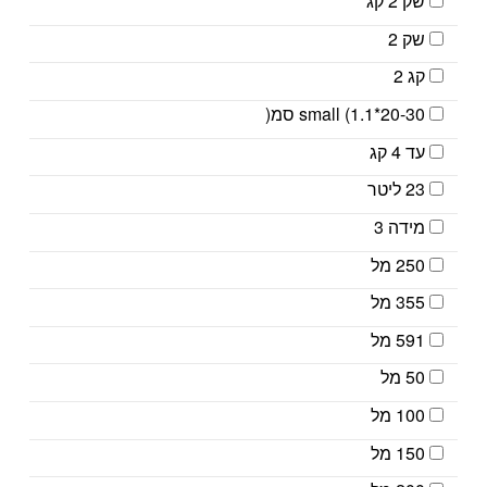
שק 2 קג
שק 2
קג 2
small (1.1*20-30 סמ(
עד 4 קג
23 ליטר
מידה 3
250 מל
355 מל
591 מל
50 מל
100 מל
150 מל