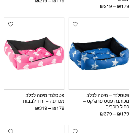
₪
219
–
₪
179
₪
219
–
₪
179
shlist
Add wishlist
פטסלנד – מיטה לכלב
פטסלנד מיטה לכלב
מכותנה פטס פרוג’קט –
מכותנה – ורוד לבבות
כחול כוכבים
₪
319
–
₪
179
₪
379
–
₪
179
shlist
Add wishlist