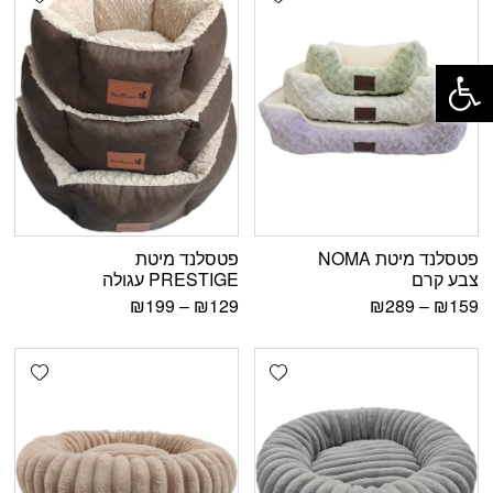
פתח סרגל נגישות
פטסלנד מיטת NOMA
פטסלנד מיטת
צבע קרם
PRESTIGE עגולה
₪
199
–
₪
129
₪
289
–
₪
159
shlist
Add wishlist