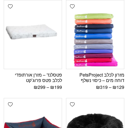
shlist
Add wishlist
מזרון לכלב PetsProject
פטסלנד – מזרן אורתופדי
דוחה מים – כיסוי נשלף
לכלב פטס פרוג’קט
₪
299
–
₪
199
₪
319
–
₪
129
shlist
Add wishlist