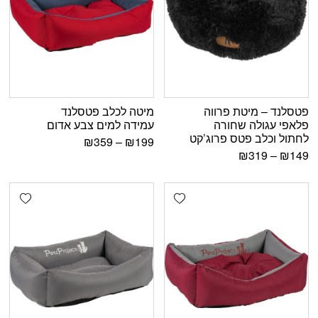
פטסלנד – מיטת פרווה
מיטה לכלב פטסלנד
פלאפי עגולה שחורה
עמידה למים צבע אדום
לחתול וכלב פטס פרוג’קט
₪
359
–
₪
199
₪
319
–
₪
149
shlist
Add wishlist