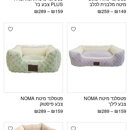
מיטה מלבנית לכלב
PLUS צבע בז’
₪
289
–
₪
159
₪
259
–
₪
149
shlist
Add wishlist
פטסלנד מיטת NOMA
פטסלנד מיטת NOMA
צבע לילך
צבע פיסטוק
₪
289
–
₪
159
₪
289
–
₪
159
shlist
Add wishlist