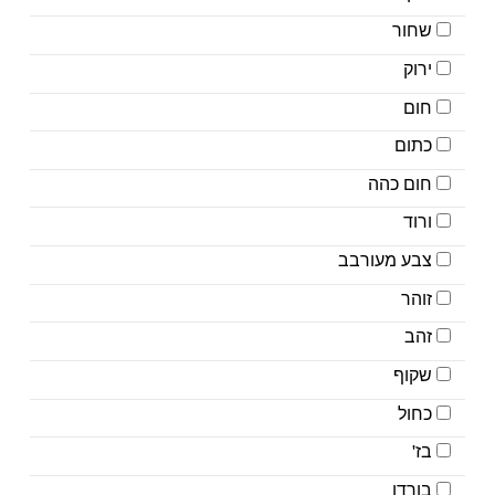
שחור
ירוק
חום
כתום
חום כהה
ורוד
צבע מעורבב
זוהר
זהב
שקוף
כחול
בז'
בורדו