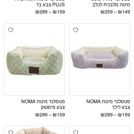
מיטה מלבנית לכלב
PLUS צבע בז’
₪
289
–
₪
159
₪
259
–
₪
149
shlist
Add wishlist
פטסלנד מיטת NOMA
פטסלנד מיטת NOMA
צבע לילך
צבע פיסטוק
₪
289
–
₪
159
₪
289
–
₪
159
shlist
Add wishlist