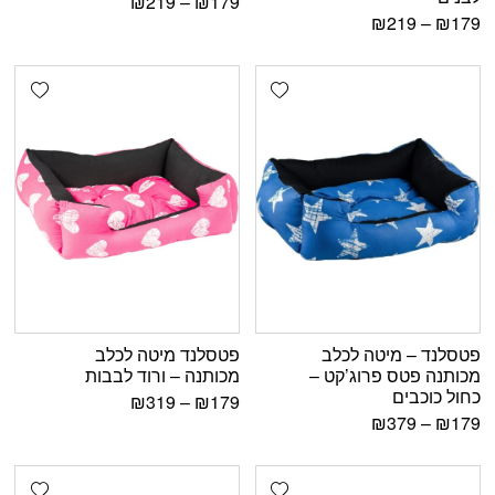
₪
219
–
₪
179
₪
219
–
₪
179
shlist
Add wishlist
פטסלנד – מיטה לכלב
פטסלנד מיטה לכלב
מכותנה פטס פרוג’קט –
מכותנה – ורוד לבבות
כחול כוכבים
₪
319
–
₪
179
₪
379
–
₪
179
shlist
Add wishlist