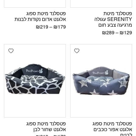
פטסלנד מיטת
פטסלנד מיטת ספוג
SERENITY עגולה
אלגנט אדום נקודות לבנות
מרגיעה צבע חום
₪
219
–
₪
179
₪
289
–
₪
129
shlist
Add wishlist
פטסלנד מיטת ספוג
פטסלנד מיטת ספוג
אלגנט אפור כוכבים
אלגנט שחור לבן
לבנים