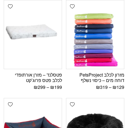
shlist
Add wishlist
מזרון לכלב PetsProject
פטסלנד – מזרן אורתופדי
דוחה מים – כיסוי נשלף
לכלב פטס פרוג’קט
₪
299
–
₪
199
₪
319
–
₪
129
shlist
Add wishlist