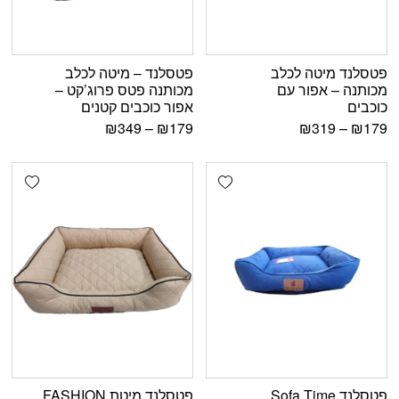
פטסלנד מיטה לכלב
פטסלנד – מיטה לכלב
מכותנה – אפור עם
מכותנה פטס פרוג’קט –
כוכבים
אפור כוכבים קטנים
₪
349
–
₪
179
₪
319
–
₪
179
shlist
Add wishlist
פטסלנד Sofa Time
פטסלנד מיטת FASHION