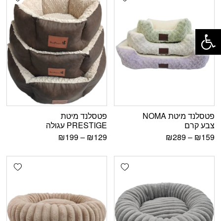
פתח סרגל נגישות
פטסלנד מיטת NOMA
פטסלנד מיטת
צבע קרם
PRESTIGE עגולה
₪
199
–
₪
129
₪
289
–
₪
159
shlist
Add wishlist