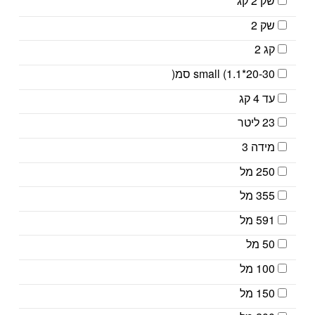
שק 2 קג
שק 2
קג 2
small (1.1*20-30 סמ(
עד 4 קג
23 ליטר
מידה 3
250 מל
355 מל
591 מל
50 מל
100 מל
150 מל