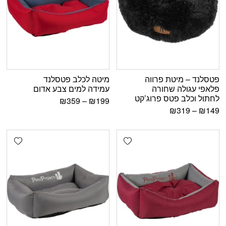
פטסלנד – מיטת פרווה
מיטה לכלב פטסלנד
פלאפי עגולה שחורה
עמידה למים צבע אדום
לחתול וכלב פטס פרוג’קט
₪
359
–
₪
199
₪
319
–
₪
149
shlist
Add wishlist