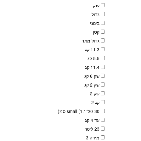
ענק
גדול
בינוני
קטן
גדול מאד
11.3 קג
5.5 קג
11.4 קג
שק 6 קג
שק 2 קג
שק 2
קג 2
small (1.1*20-30 סמ(
עד 4 קג
23 ליטר
מידה 3