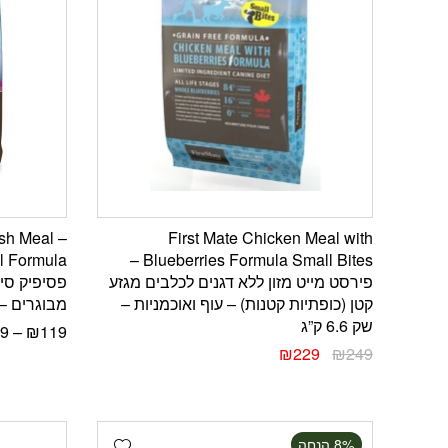
ish Meal –
First Mate Chicken Meal with
Blueberries Formula Small Bites –
פירסט מייט מזון ללא דגנים לכלבים מגזע
פסיפיק סינ
קטן (כופתיות קטנות) – עוף ואוכמניות –
מבוגרים – 
שק 6.6 ק”ג
9
–
₪
119
₪
229
₪
249
Add wishlist
‫8% הנחה