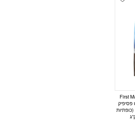
First M
ט מייט פסיפיק
(כופתיות