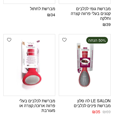
מברשת גומי לכלבים
מברשת לחתול
קטנים בעלי פרווה קצרה
₪
34
וחלקה
₪
39
shlist
Add wishlist
‫50% הנחה
LE SALON לה סלון
מברשת לכלבים בעלי
מברשת פינים לכלבים
פרווה ארוכה,קצרה או
מעורבת
₪
35
₪
69