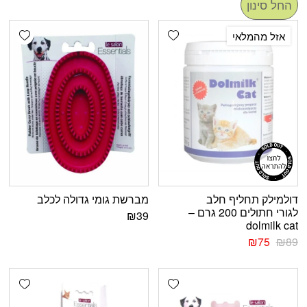
החל סינון
shlist
Add wishlist
‫16% הנחה
אזל מהמלאי
דולמילק תחליף חלב
מברשת גומי גדולה לכלב
לגורי חתולים 200 גרם –
₪
39
dolmilk cat
₪
75
₪
89
shlist
Add wishlist