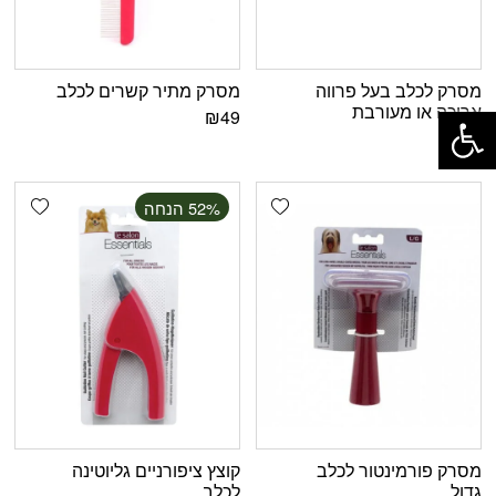
מסרק לכלב בעל פרווה
מסרק מתיר קשרים לכלב
פתח סרגל נגישות
ארוכה או מעורבת
₪
49
₪
45
shlist
Add wishlist
‫52% הנחה
מסרק פורמינטור לכלב
קוצץ ציפורניים גליוטינה
גדול
לכלב