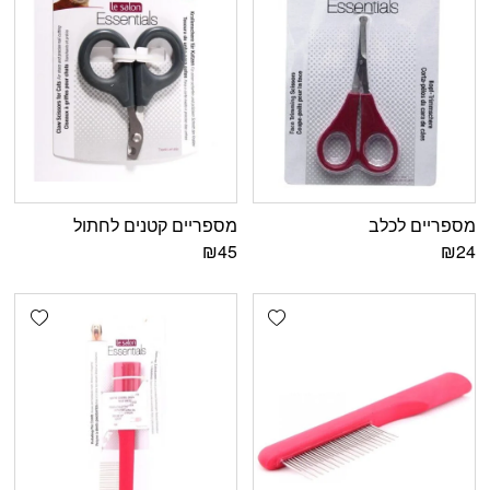
מספריים לכלב
מספריים קטנים לחתול
₪
45
₪
24
shlist
Add wishlist