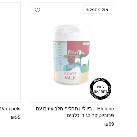
Add wishlist
אזל מהמלאי
Biolone – ביו ליין תחליף חלב עיזים עם
m-pets אמפטס שמפו לגורים 250 מ”ל
פרוביוטיקה לגורי כלבים
₪
35
₪
69