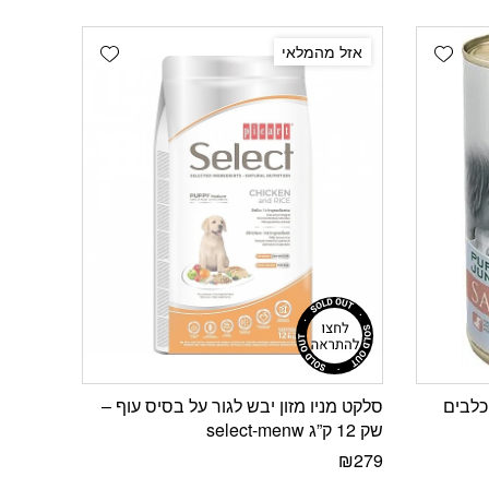
Add wishlist
Add wishlist
אזל מהמלאי
 כלבים
סלקט מניו מזון יבש לגור על בסיס עוף –
שק 12 ק”ג select-menw
₪
279