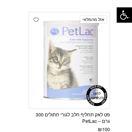
פתח סרגל נגישות
Add wishlist
אזל מהמלאי
פט לאק תחליף חלב לגורי חתולים 300
גרם – PetLac
₪
100