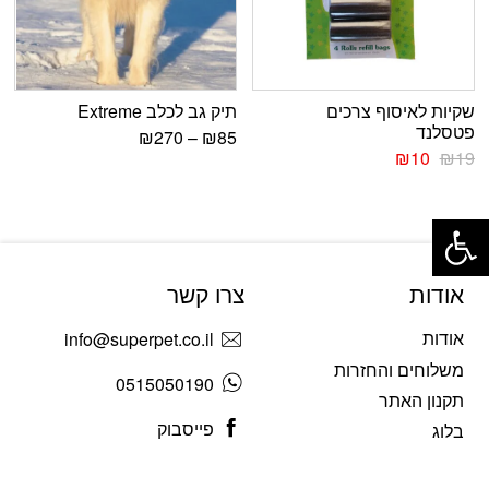
שקיות לאיסוף צרכים
תיק גב לכלב Extreme
פטסלנד
₪
270
–
₪
85
₪
10
₪
19
פתח סרגל נגישות
אודות
צרו קשר
אודות
info@superpet.co.il
משלוחים והחזרות
0515050190
תקנון האתר
פייסבוק
בלוג