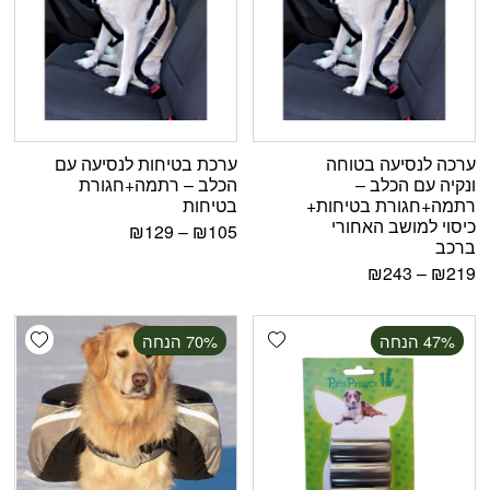
ערכה לנסיעה בטוחה
ערכת בטיחות לנסיעה עם
ונקיה עם הכלב –
הכלב – רתמה+חגורת
רתמה+חגורת בטיחות+
בטיחות
כיסוי למושב האחורי
₪
129
–
₪
105
ברכב
₪
243
–
₪
219
shlist
Add wishlist
‫47% הנחה
‫70% הנחה