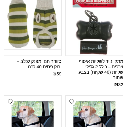
מתקן נייד לשקיות איסוף
סוודר חם ומפנק לכלב –
צרכים – כולל 2 גלילי
ירוק פסים 40 ס”מ
שקיות (40 שקיות) בצבע
₪
59
שחור
₪
32
shlist
Add wishlist